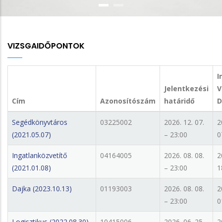
VIZSGAIDŐPONTOK
I
Jelentkezési
V
Cím
Azonosítószám
határidő
D
Segédkönyvtáros
03225002
2026. 12. 07.
2
(2021.05.07)
– 23:00
0
Ingatlanközvetítő
04164005
2026. 08. 08.
2
(2021.01.08)
– 23:00
1
Dajka (2023.10.13)
01193003
2026. 08. 08.
2
– 23:00
0
Logisztikus (2022.08.30)
10415006
2026. 06. 25.
2