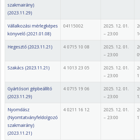
szakmairány)
(2023.11.29)
Vállalkozási mérlegképes
04115002
2025. 12. 01.
2
könyvelő (2021.01.08)
– 23:00
1
Hegesztő (2023.11.21)
4 0715 10 08
2025. 12. 01.
2
– 23:00
0
Szakács (2023.11.21)
4 1013 23 05
2025. 12. 01.
2
– 23:00
1
Gyártósori gépbeállító
4 0715 19 06
2025. 12. 01.
2
(2023.11.29)
– 23:00
1
Nyomdász
4 0211 16 12
2025. 12. 01.
2
(Nyomtatványfeldolgozó
– 23:00
1
szakmairány)
(2023.11.21)