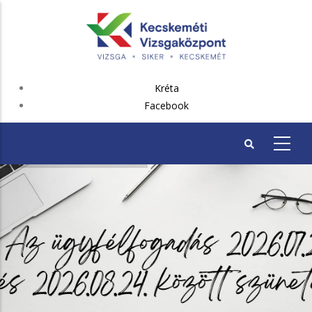
Ugrás
a
tartalomra
FEJLÉC
Kréta
PLUSZ
Facebook