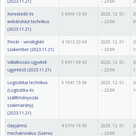
(2023.11.21)
– 23:00
2
Kereskedő és
5 0416 13 03
2025. 12. 01.
2
webáruházi technikus
– 23:00
0
(2023.11.21)
Pincér - vendégtéri
4 1013 23 04
2025. 12. 01.
2
szakember (2023.11.21)
– 23:00
1
Vállalkozási ügyviteli
5 0411 09 02
2025. 12. 01.
2
ügyintéző (2023.11.21)
– 23:00
1
Logisztikai technikus
5 1041 15 06
2025. 12. 01.
2
(Logisztika és
– 23:00
1
szállítmányozás
szakmairány)
(2023.11.21)
Gépjármű
4 0716 19 05
2025. 12. 01.
2
mechatronikus (Szerviz
– 23:00
1