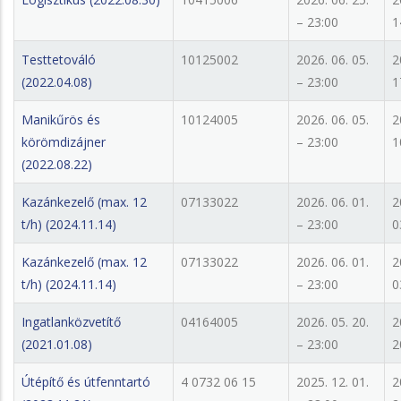
– 23:00
1
Testtetováló
10125002
2026. 06. 05.
2
(2022.04.08)
– 23:00
1
Manikűrös és
10124005
2026. 06. 05.
2
körömdizájner
– 23:00
1
(2022.08.22)
Kazánkezelő (max. 12
07133022
2026. 06. 01.
2
t/h) (2024.11.14)
– 23:00
0
Kazánkezelő (max. 12
07133022
2026. 06. 01.
2
t/h) (2024.11.14)
– 23:00
0
Ingatlanközvetítő
04164005
2026. 05. 20.
2
(2021.01.08)
– 23:00
2
Útépítő és útfenntartó
4 0732 06 15
2025. 12. 01.
2