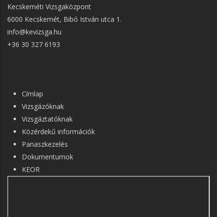
Kecskeméti Vizsgaközpont
6000 Kecskemét, Bibó István utca 1.
info@kevizsga.hu
+36 30 327 6193
FŐ
Címlap
NAVIGÁCIÓ
Vizsgázóknak
Vizsgáztatóknak
Közérdekű információk
Panaszkezelés
Dokumentumok
KEOR