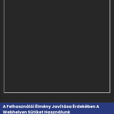
A Felhasználói Élmény Javítása Érdekében A
Webhelyen Sütiket Használunk