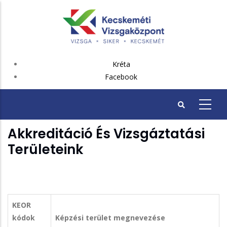
Ugrás
a
tartalomra
FEJLÉC
Kréta
PLUSZ
Facebook
Akkreditáció És Vizsgáztatási
Területeink
KEOR
kódok
Képzési terület megnevezése