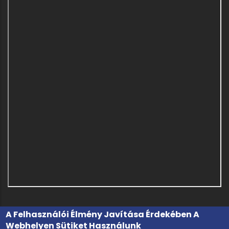
A Felhasználói Élmény Javítása Érdekében A
Webhelyen Sütiket Használunk