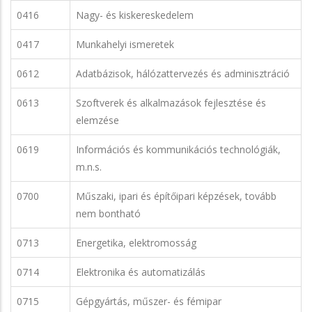
0416
Nagy- és kiskereskedelem
0417
Munkahelyi ismeretek
0612
Adatbázisok, hálózattervezés és adminisztráció
0613
Szoftverek és alkalmazások fejlesztése és
elemzése
0619
Információs és kommunikációs technológiák,
m.n.s.
0700
Műszaki, ipari és építőipari képzések, tovább
nem bontható
0713
Energetika, elektromosság
0714
Elektronika és automatizálás
0715
Gépgyártás, műszer- és fémipar