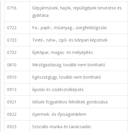
0716
Gépjárművek, hajók, repülőgépek tervezése és
gyártása
0722
Fa-, papír-, műanyag-, üvegfeldolgozás
0723
Textil-, ruha-, cipő- és bőripari képzések
0732
Építőipar, magas- és mélyépítés
0810
Mezőgazdaság, tovább nem bontható
0910
Egészségügy, tovább nem bontható
0913
Ápolás és szülésznőképzés
0921
Idősek fogyatékos felnőttek gondozása
0922
Gyermek- és ifjúságvédelem
0923
Szociális munka és tanácsadás