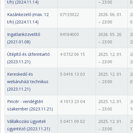
t/h) (2024.11.14)
– 23:00
0
Kazánkezelő (max. 12
07133022
2026. 06. 01.
2
t/h) (2024.11.14)
– 23:00
0
Ingatlanközvetítő
04164005
2026. 05. 20.
2
(2021.01.08)
– 23:00
2
Útépítő és útfenntartó
4 0732 06 15
2025. 12. 01.
2
(2023.11.21)
– 23:00
2
Kereskedő és
5 0416 13 03
2025. 12. 01.
2
webáruházi technikus
– 23:00
0
(2023.11.21)
Pincér - vendégtéri
4 1013 23 04
2025. 12. 01.
2
szakember (2023.11.21)
– 23:00
1
Vállalkozási ügyviteli
5 0411 09 02
2025. 12. 01.
2
ügyintéző (2023.11.21)
– 23:00
1