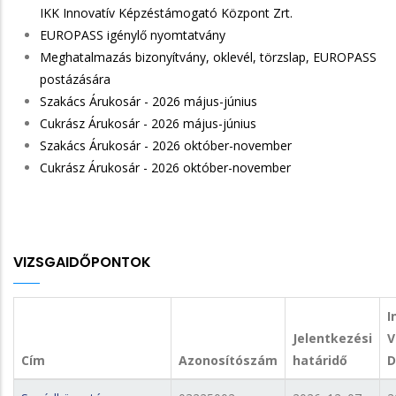
IKK Innovatív Képzéstámogató Központ Zrt.
EUROPASS igénylő nyomtatvány
Meghatalmazás bizonyítvány, oklevél, törzslap, EUROPASS
postázására
Szakács Árukosár - 2026 május-június
Cukrász Árukosár - 2026 május-június
Szakács Árukosár - 2026
október-november
Cukrász Árukosár - 2026
október-november
VIZSGAIDŐPONTOK
I
Jelentkezési
V
Cím
Azonosítószám
határidő
D