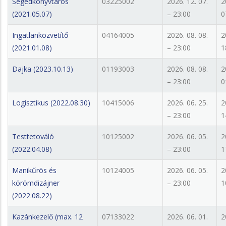
Segédkönyvtáros
03225002
2026. 12. 07.
2
(2021.05.07)
– 23:00
0
Ingatlanközvetítő
04164005
2026. 08. 08.
2
(2021.01.08)
– 23:00
1
Dajka (2023.10.13)
01193003
2026. 08. 08.
2
– 23:00
0
Logisztikus (2022.08.30)
10415006
2026. 06. 25.
2
– 23:00
1
Testtetováló
10125002
2026. 06. 05.
2
(2022.04.08)
– 23:00
1
Manikűrös és
10124005
2026. 06. 05.
2
körömdizájner
– 23:00
1
(2022.08.22)
Kazánkezelő (max. 12
07133022
2026. 06. 01.
2