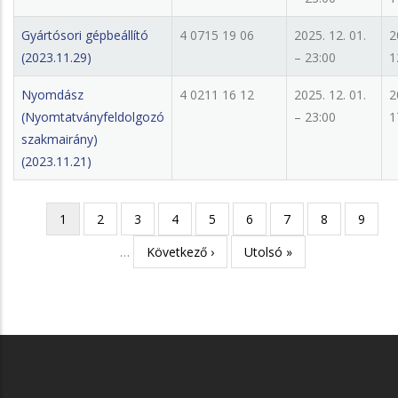
Gyártósori gépbeállító
4 0715 19 06
2025. 12. 01.
2
(2023.11.29)
– 23:00
1
Nyomdász
4 0211 16 12
2025. 12. 01.
2
(Nyomtatványfeldolgozó
– 23:00
1
szakmairány)
(2023.11.21)
Jelenlegi
1
Page
2
Page
3
Page
4
Page
5
Page
6
Page
7
Page
8
Page
9
Oldalszámozás
oldal
…
Következő
Következő ›
Utolsó
Utolsó »
oldal
oldal