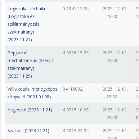
Logisztikai technikus
5 1041 15 06
2025. 12. 01.
2
(Logisztika és
– 23:00
1
szállítmányozás
szakmairány)
(2023.11.21)
Gépjármű
4 0716 19 05
2025. 12. 01.
2
mechatronikus (Szerviz
– 23:00
1
szakmairány)
(2023.11.29)
Vállalkozási mérlegképes
04115002
2025. 12. 01.
2
könyvelő (2021.01.08)
– 23:00
1
Hegesztő (2023.11.21)
4 0715 10 08
2025. 12. 01.
2
– 23:00
0
Szakács (2023.11.21)
4 1013 23 05
2025. 12. 01.
2
– 23:00
1