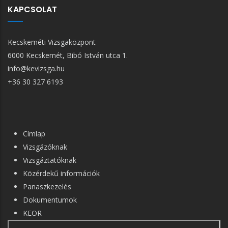
KAPCSOLAT
Kecskeméti Vizsgaközpont
6000 Kecskemét, Bibó István utca 1.
info@kevizsga.hu
+36 30 327 6193
FŐ
Címlap
NAVIGÁCIÓ
Vizsgázóknak
Vizsgáztatóknak
Közérdekű információk
Panaszkezelés
Dokumentumok
KEOR