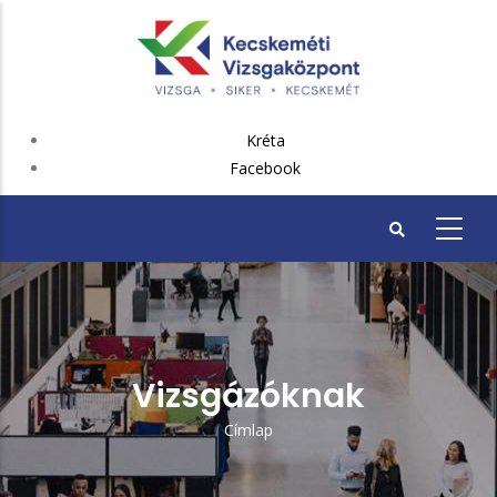
Ugrás
a
tartalomra
FEJLÉC
Kréta
PLUSZ
Facebook
Vizsgázóknak
Címlap
Morzsa