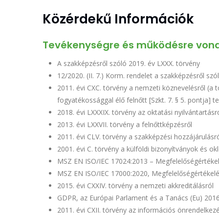
Közérdekű Információk
Tevékenységre és működésre vona
A szakképzésről szóló 2019. év LXXX. törvény
12/2020. (II. 7.) Korm. rendelet a szakképzésről sz
2011. évi CXC. törvény a nemzeti köznevelésről (a 
fogyatékossággal élő felnőtt [Szkt. 7. § 5. pontja] t
2018. évi LXXXIX. törvény az oktatási nyilvántartásró
2013. évi LXXVII. törvény a felnőttképzésről
2011. évi CLV. törvény a szakképzési hozzájárulásr
2001. évi C. törvény a külföldi bizonyítványok és ok
MSZ EN ISO/IEC 17024:2013 – Megfelelőségértékelé
MSZ EN ISO/IEC 17000:2020, Megfelelőségértékelés
2015. évi CXXIV. törvény a nemzeti akkreditálásról
GDPR, az Európai Parlament és a Tanács (Eu) 201
2011. évi CXII. törvény az információs önrendelkez