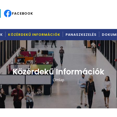
C
FACEBOOK
AK
KÖZÉRDEKŰ INFORMÁCIÓK
PANASZKEZELÉS
DOKUM
Közérdekű Információk
Címlap
Morzsa