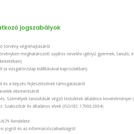
tkozó jogszabályok
óló törvény végrehajtásáról
törvényben meghatározott sajátos nevelési igényű gyermek, tanuló, é
ekintetében)
l (a vizsgatörzslap kiállításával kapcsolatban)
ól és a képzés fejlesztésének támogatásáról
levelek elismeréséről
s. Személyek tanúsítását végző testületek általános követelményei 
. Szakszótár és általános elvek (ISO/IEC 17000:2004)
6/679 Rendelete
ési jogról és az információszabadságról