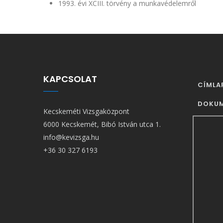
1993. évi XCIII. törvény a munkavédelemről
KAPCSOLAT
FŐ
CÍMLA
NAVIG
DOKU
Kecskeméti Vizsgaközpont
6000 Kecskemét, Bibó István utca 1.
info@kevizsga.hu
+36 30 327 6193