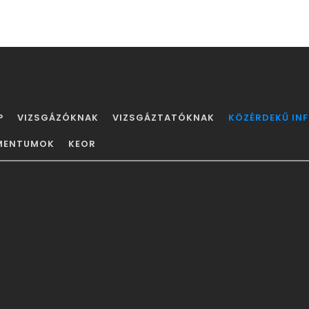
P
VIZSGÁZÓKNAK
VIZSGÁZTATÓKNAK
KÖZÉRDEKŰ IN
ÁCIÓ
MENTUMOK
KEOR