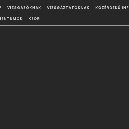
P
VIZSGÁZÓKNAK
VIZSGÁZTATÓKNAK
KÖZÉRDEKŰ IN
ÁCIÓ
MENTUMOK
KEOR