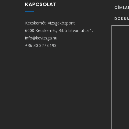
KAPCSOLAT
FŐ
CÍMLA
NAVIG
DOKU
Kecskeméti Vizsgaközpont
6000 Kecskemét, Bibó István utca 1.
info@kevizsga.hu
+36 30 327 6193