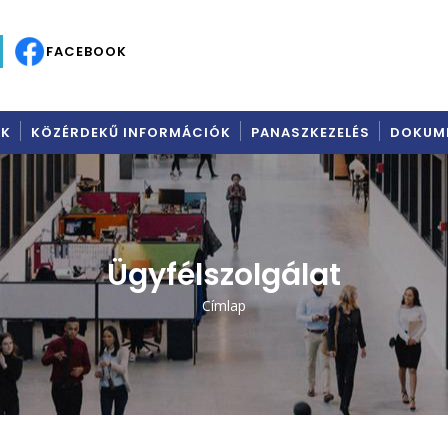
C
FACEBOOK
AK
KÖZÉRDEKŰ INFORMÁCIÓK
PANASZKEZELÉS
DOKUM
Ügyfélszolgálat
Címlap
Morzsa