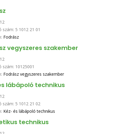
sz
12
ó szám:
5 1012 21 01
n:
Fodrász
sz vegyszeres szakember
12
ó szám:
10125001
n:
Fodrász vegyszeres szakember
és lábápoló technikus
12
ó szám:
5 1012 21 02
n:
Kéz- és lábápoló technikus
tikus technikus
12