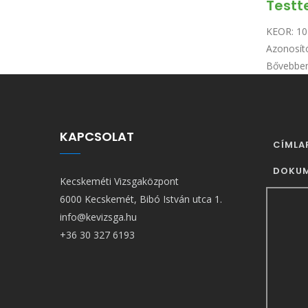
Testt
KEOR:
10
Azonosít
Bővebbe
KAPCSOLAT
FŐ
CÍMLA
NAVIG
DOKU
Kecskeméti Vizsgaközpont
6000 Kecskemét, Bibó István utca 1.
info@kevizsga.hu
+36 30 327 6193