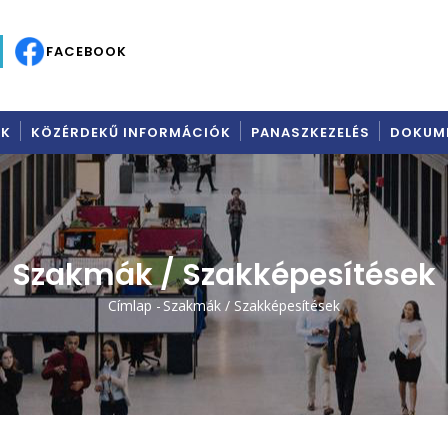
C
FACEBOOK
AK
KÖZÉRDEKŰ INFORMÁCIÓK
PANASZKEZELÉS
DOKUM
Szakmák / Szakképesítések
Címlap
-
Szakmák / Szakképesítések
Morzsa