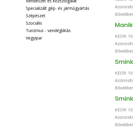
Rendészet és közszolgálat
Azonosít
Specializált gép- és járműgyártás
Bővebbe
Szépészet
Szociális
Manik
Turizmus - vendéglátás
KEOR:
10
Vegyipar
Azonosít
Bővebbe
Smink
KEOR:
10
Azonosít
Bővebbe
Smink
KEOR:
10
Azonosít
Bővebbe