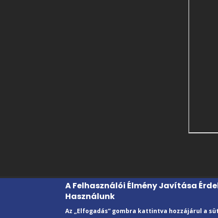
A Felhasználói Élmény Javítása Érd
Használunk
© 2022 Kecskeméti Vizsgaközpont
Az „Elfogadás” gombra kattintva hozzájárul a sü