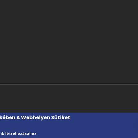
ekében A Webhelyen Sütiket
tik létrehozásához.