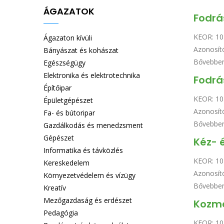
ÁGAZATOK
Fodrá
KEOR:
10
Ágazaton kívüli
Azonosít
Bányászat és kohászat
Bővebbe
Egészségügy
Elektronika és elektrotechnika
Fodrá
Építőipar
KEOR:
10
Épületgépészet
Azonosít
Fa- és bútoripar
Bővebbe
Gazdálkodás és menedzsment
Gépészet
Kéz- 
Informatika és távközlés
KEOR:
10
Kereskedelem
Azonosít
Környezetvédelem és vízügy
Bővebbe
Kreatív
Mezőgazdaság és erdészet
Kozme
Pedagógia
KEOR:
10