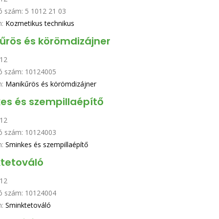
ó szám:
5 1012 21 03
n:
Kozmetikus technikus
űrös és körömdizájner
12
ó szám:
10124005
n:
Manikűrös és körömdizájner
es és szempillaépítő
12
ó szám:
10124003
n:
Sminkes és szempillaépítő
tetováló
12
ó szám:
10124004
n:
Sminktetováló