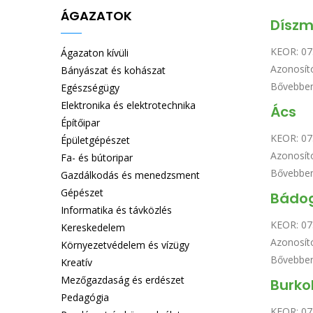
ÁGAZATOK
Díszm
KEOR:
07
Ágazaton kívüli
Azonosít
Bányászat és kohászat
Bővebbe
Egészségügy
Elektronika és elektrotechnika
Ács
Építőipar
KEOR:
07
Épületgépészet
Azonosít
Fa- és bútoripar
Bővebbe
Gazdálkodás és menedzsment
Gépészet
Bádo
Informatika és távközlés
KEOR:
07
Kereskedelem
Azonosít
Környezetvédelem és vízügy
Bővebbe
Kreatív
Mezőgazdaság és erdészet
Burko
Pedagógia
KEOR:
07