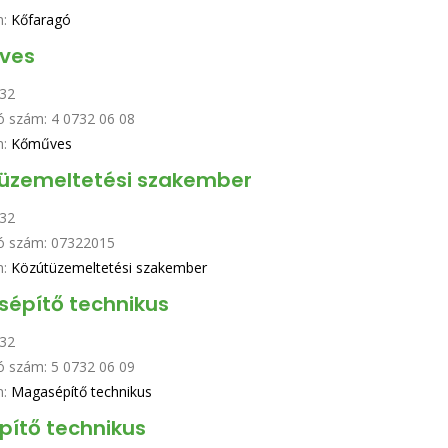
n:
Kőfaragó
ves
32
ó szám:
4 0732 06 08
n:
Kőműves
üzemeltetési szakember
32
ó szám:
07322015
n:
Közútüzemeltetési szakember
építő technikus
32
ó szám:
5 0732 06 09
n:
Magasépítő technikus
pítő technikus