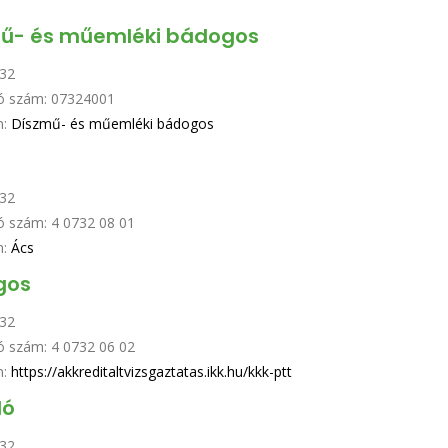
ű- és műemléki bádogos
32
ó szám:
07324001
n:
Díszmű- és műemléki bádogos
32
ó szám:
4 0732 08 01
n:
Ács
gos
32
ó szám:
4 0732 06 02
n:
https://akkreditaltvizsgaztatas.ikk.hu/kkk-ptt
ló
32