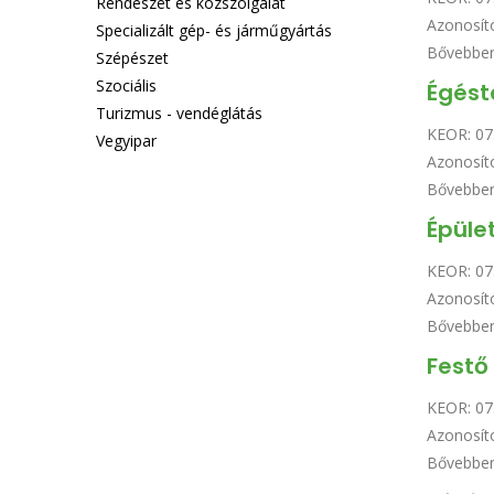
Rendészet és közszolgálat
Azonosít
Specializált gép- és járműgyártás
Bővebbe
Szépészet
Szociális
Égést
Turizmus - vendéglátás
KEOR:
07
Vegyipar
Azonosít
Bővebbe
Épüle
KEOR:
07
Azonosít
Bővebbe
Festő
KEOR:
07
Azonosít
Bővebbe