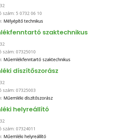
32
ó szám:
5 0732 06 10
n:
Mélyépítő technikus
ékfenntartó szaktechnikus
32
ó szám:
07325010
n:
Műemlékfenntartó szaktechnikus
éki díszítőszorász
32
ó szám:
07325003
n:
Műemléki díszítőszorász
éki helyreállító
32
ó szám:
07324011
n:
Műemléki helyreállító