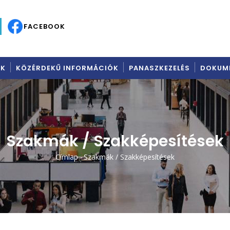
C
FACEBOOK
AK
KÖZÉRDEKŰ INFORMÁCIÓK
PANASZKEZELÉS
DOKUM
Szakmák / Szakképesítések
Címlap
-
Szakmák / Szakképesítések
Morzsa