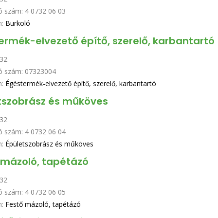
ó szám:
4 0732 06 03
n:
Burkoló
ermék-elvezető építő, szerelő, karbantartó
32
ó szám:
07323004
n:
Égéstermék-elvezető építő, szerelő, karbantartó
tszobrász és műköves
32
ó szám:
4 0732 06 04
n:
Épületszobrász és műköves
 mázoló, tapétázó
32
ó szám:
4 0732 06 05
n:
Festő mázoló, tapétázó