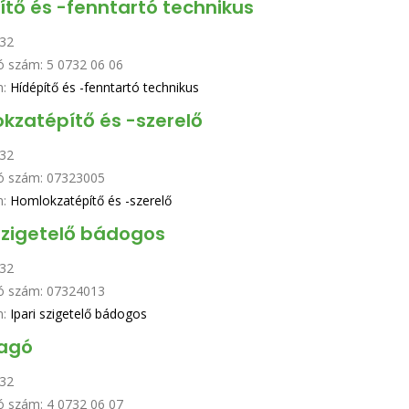
ítő és -fenntartó technikus
32
ó szám:
5 0732 06 06
n:
Hídépítő és -fenntartó technikus
kzatépítő és -szerelő
32
ó szám:
07323005
n:
Homlokzatépítő és -szerelő
 szigetelő bádogos
32
ó szám:
07324013
n:
Ipari szigetelő bádogos
agó
32
ó szám:
4 0732 06 07