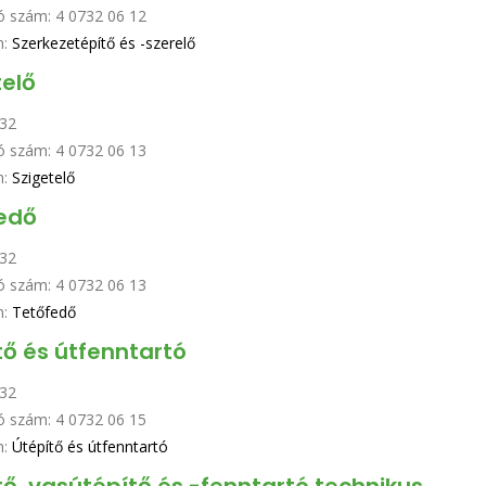
ó szám:
4 0732 06 12
n:
Szerkezetépítő és -szerelő
telő
32
ó szám:
4 0732 06 13
n:
Szigetelő
edő
32
ó szám:
4 0732 06 13
n:
Tetőfedő
tő és útfenntartó
32
ó szám:
4 0732 06 15
n:
Útépítő és útfenntartó