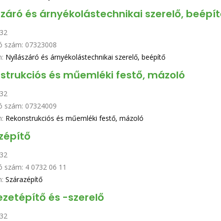
száró és árnyékolástechnikai szerelő, beépí
32
ó szám:
07323008
n:
Nyílászáró és árnyékolástechnikai szerelő, beépítő
strukciós és műemléki festő, mázoló
32
ó szám:
07324009
n:
Rekonstrukciós és műemléki festő, mázoló
zépítő
32
ó szám:
4 0732 06 11
n:
Szárazépítő
ezetépítő és -szerelő
32