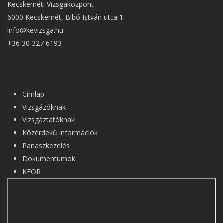
Kecskeméti Vizsgaközpont
6000 Kecskemét, Bibó István utca 1.
info@kevizsga.hu
+36 30 327 6193
FŐ
Címlap
NAVIGÁCIÓ
Vizsgázóknak
Vizsgáztatóknak
Közérdekű információk
Panaszkezelés
Dokumentumok
KEOR