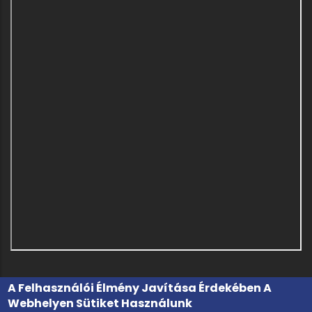
A Felhasználói Élmény Javítása Érdekében A
Webhelyen Sütiket Használunk