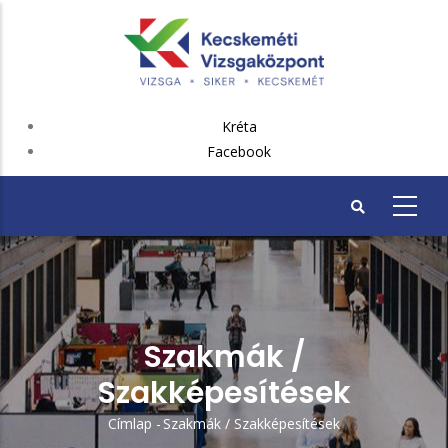
Ugrás
a
tartalomra
FEJLÉC
Kréta
PLUSZ
Facebook
Szakmák /
Szakképesítések
Címlap
-
Szakmák / Szakképesítések
Morzsa