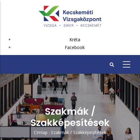
Ugrás
a
tartalomra
FEJLÉC
Kréta
PLUSZ
Facebook
Szakmák /
Szakképesítések
Címlap
-
Szakmák / Szakképesítések
Morzsa