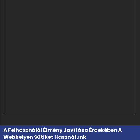
A Felhasználói Élmény Javítása Érdekében A
Webhelyen Sütiket Használunk