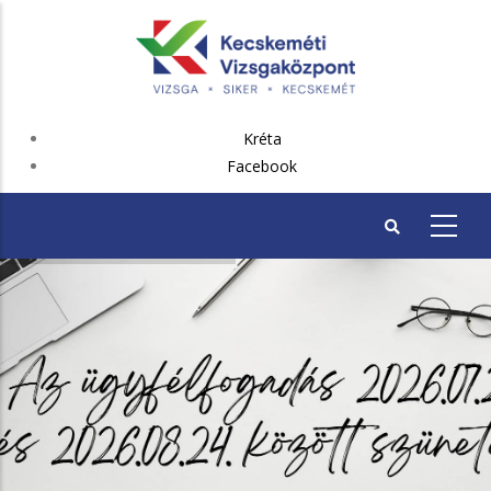
Ugrás
a
tartalomra
FEJLÉC
Kréta
PLUSZ
Facebook