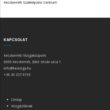
Szakképzési Centrum
KAPCSOLAT
Kecskeméti Vizsgaközpont
6000 Kecskemét, Bibó István utca 1.
info@kevizsga.hu
+36 30 327 6193
FŐ
Címlap
NAVIGÁCIÓ
Vizsgázóknak