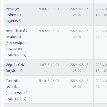
Pénzügyi-
5 0411 09 01
2024. 02. 15.
2024. 0
számviteli
– 23:00
14. – 0
ügyintéző
Rehabilitációs
5 0923 03 09
2024. 02. 15.
2024. 0
terapeuta
– 23:00
29. – 1
(Fizioterápiás
asszisztens
szakmairány)
Gépi és CNC
4 0715 10 07
2024. 02. 15.
2024. 0
forgácsoló
– 23:00
16. – 0
Turisztikai
5 1015 23 07
2024. 02. 15.
2024. 0
technikus
– 23:00
29. – 1
(Idegenvezető
szakmairány)