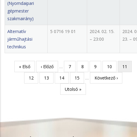
(Nyomdaipari
gépmester
szakmairány)
Alternatív
5 0716 19 01
2024. 02. 15.
2024. 0
járműhajtási
– 23:00
23. – 0
technikus
Első
« Első
Előző
‹ Előző
…
Page
7
Page
8
Page
9
Page
10
Jelenleg
11
Oldalszámozás
oldal
oldal
oldal
Page
12
Page
13
Page
14
Page
15
…
Következő
Következő ›
oldal
Utolsó
Utolsó »
oldal