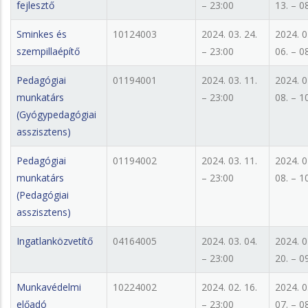
fejlesztő
– 23:00
13. – 0
Sminkes és
10124003
2024. 03. 24.
2024. 0
szempillaépítő
– 23:00
06. – 0
Pedagógiai
01194001
2024. 03. 11.
2024. 0
munkatárs
– 23:00
08. – 1
(Gyógypedagógiai
asszisztens)
Pedagógiai
01194002
2024. 03. 11.
2024. 0
munkatárs
– 23:00
08. – 1
(Pedagógiai
asszisztens)
Ingatlanközvetítő
04164005
2024. 03. 04.
2024. 0
– 23:00
20. – 0
Munkavédelmi
10224002
2024. 02. 16.
2024. 0
előadó
– 23:00
07. – 0