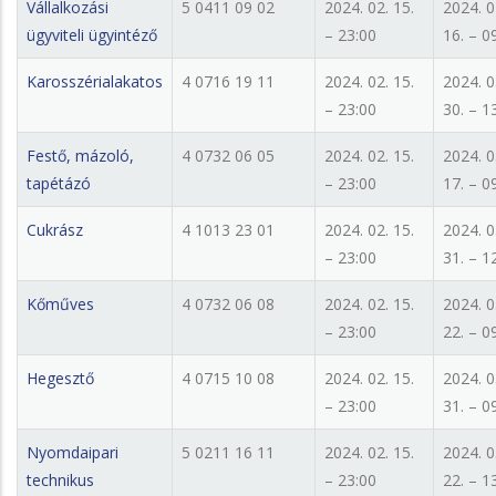
Vállalkozási
5 0411 09 02
2024. 02. 15.
2024. 0
ügyviteli ügyintéző
– 23:00
16. – 0
Karosszérialakatos
4 0716 19 11
2024. 02. 15.
2024. 0
– 23:00
30. – 1
Festő, mázoló,
4 0732 06 05
2024. 02. 15.
2024. 0
tapétázó
– 23:00
17. – 0
Cukrász
4 1013 23 01
2024. 02. 15.
2024. 0
– 23:00
31. – 1
Kőműves
4 0732 06 08
2024. 02. 15.
2024. 0
– 23:00
22. – 0
Hegesztő
4 0715 10 08
2024. 02. 15.
2024. 0
– 23:00
31. – 0
Nyomdaipari
5 0211 16 11
2024. 02. 15.
2024. 0
technikus
– 23:00
22. – 1