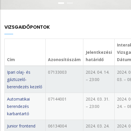
VIZSGAIDŐPONTOK
Intera
Jelentkezési
Vizsga
Cím
Azonosítószám
határidő
Dátu
Ipari olaj- és
07133003
2024. 04. 14.
2024. 0
gáztüzelő-
– 23:00
03. – 0
berendezés kezelő
Automatikai
07144001
2024. 03. 31.
2024. 0
berendezés
– 23:00
24. – 0
karbantartó
Junior frontend
06134004
2024. 03. 24.
2024. 0