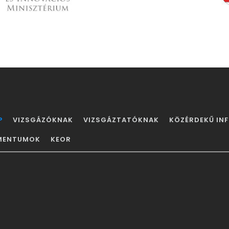
P
VIZSGÁZÓKNAK
VIZSGÁZTATÓKNAK
KÖZÉRDEKŰ IN
ÁCIÓ
MENTUMOK
KEOR