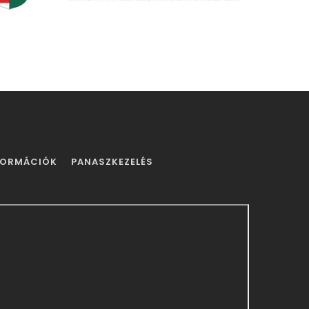
Kecskeméti Szakképzési Centrum
FORMÁCIÓK
PANASZKEZELÉS