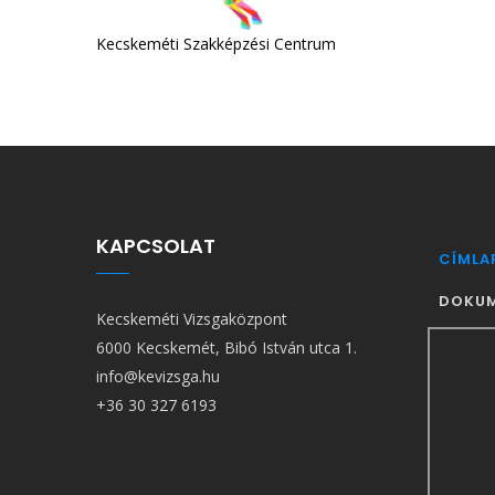
képzési Centrum
KAPCSOLAT
FŐ
CÍMLA
NAVIG
DOKU
Kecskeméti Vizsgaközpont
6000 Kecskemét, Bibó István utca 1.
info@kevizsga.hu
+36 30 327 6193