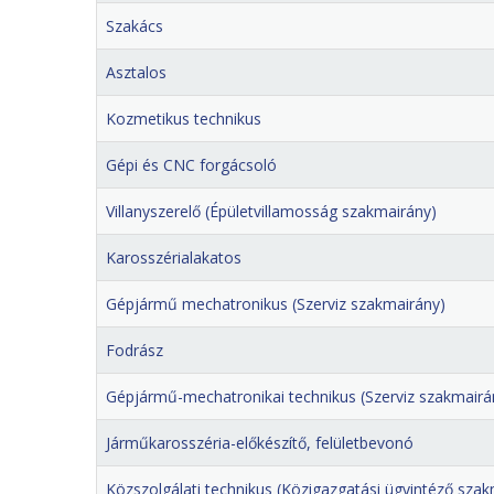
Szakács
Asztalos
Kozmetikus technikus
Gépi és CNC forgácsoló
Villanyszerelő (Épületvillamosság szakmairány)
Karosszérialakatos
Gépjármű mechatronikus (Szerviz szakmairány)
Fodrász
Gépjármű-mechatronikai technikus (Szerviz szakmairá
Járműkarosszéria-előkészítő, felületbevonó
Közszolgálati technikus (Közigazgatási ügyintéző szak