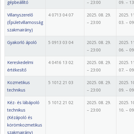
gépbeállító
– 23:00
09. – 13
Villanyszerelő
4 0713 04 07
2025. 08. 29.
2025. 1
(Épületvillamosság
– 23:00
03. – 09
szakmairány)
Gyakorló ápoló
5 0913 03 04
2025. 08. 29.
2025. 1
– 23:00
06. – 09
Kereskedelmi
4 0416 13 02
2025. 08. 29.
2025. 1
értékesítő
– 23:00
07. – 09
Kozmetikus
5 1012 21 03
2025. 08. 29.
2025. 1
technikus
– 23:00
09. – 09
Kéz- és lábápoló
5 1012 21 02
2025. 08. 29.
2025. 1
technikus
– 23:00
10. – 09
(Kézápoló és
körömkozmetikus
szakmairány)