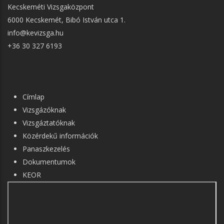
Kecskeméti Vizsgaközpont
6000 Kecskemét, Bibó István utca 1.
info@kevizsga.hu
+36 30 327 6193
FŐ
Címlap
NAVIGÁCIÓ
Vizsgázóknak
Vizsgáztatóknak
Közérdekű információk
Panaszkezelés
Dokumentumok
KEOR