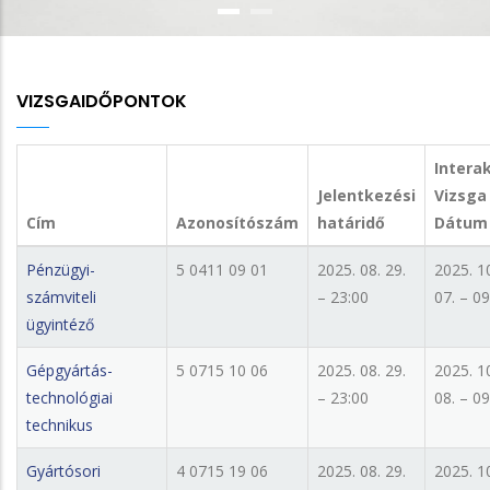
VIZSGAIDŐPONTOK
Interak
Jelentkezési
Vizsga
Cím
Azonosítószám
határidő
Dátum
Pénzügyi-
5 0411 09 01
2025. 08. 29.
2025. 1
számviteli
– 23:00
07. – 09
ügyintéző
Gépgyártás-
5 0715 10 06
2025. 08. 29.
2025. 1
technológiai
– 23:00
08. – 09
technikus
Gyártósori
4 0715 19 06
2025. 08. 29.
2025. 1