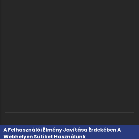
A Felhasználói Élmény Javítása Érdekében A
Webhelyen Sütiket Használunk