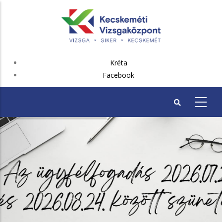
Ugrás
a
tartalomra
FEJLÉC
Kréta
PLUSZ
Facebook