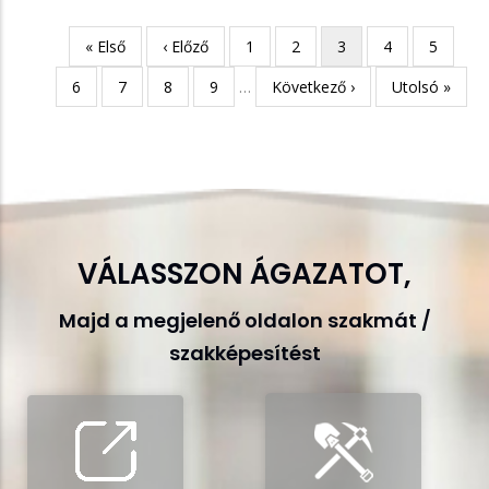
Első
« Első
Előző
‹ Előző
Page
1
Page
2
Jelenlegi
3
Page
4
Page
5
Oldalszámozás
oldal
oldal
oldal
Page
6
Page
7
Page
8
Page
9
…
Következő
Következő ›
Utolsó
Utolsó »
oldal
oldal
VÁLASSZON ÁGAZATOT,
Majd a megjelenő oldalon szakmát /
szakképesítést