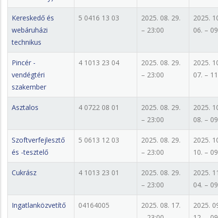
Kereskedő és
5 0416 13 03
2025. 08. 29.
2025. 1
webáruházi
– 23:00
06. – 09
technikus
Pincér -
4 1013 23 04
2025. 08. 29.
2025. 1
vendégtéri
– 23:00
07. – 11
szakember
Asztalos
4 0722 08 01
2025. 08. 29.
2025. 1
– 23:00
08. – 09
Szoftverfejlesztő
5 0613 12 03
2025. 08. 29.
2025. 1
és -tesztelő
– 23:00
10. – 09
Cukrász
4 1013 23 01
2025. 08. 29.
2025. 1
– 23:00
04. – 09
Ingatlanközvetítő
04164005
2025. 08. 17.
2025. 0
– 23:00
12. – 09