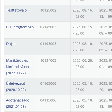
Testtetováló
10125002
2025. 08. 16.
2025. 0
– 23:00
13. – 09
PLC programozó
07145003
2025. 08. 15.
2025. 0
– 23:00
08. – 09
Dajka
01193003
2025. 08. 10.
2025. 0
– 23:00
05. – 13
Manikűrös és
10124005
2025. 06. 20.
2025. 0
körömdizájner
– 08:00
04. – 09
(2022.08.22)
Üzletvezető
04165006
2025. 05. 10.
2025. 0
(2020.10.29)
– 23:00
20. – 09
Adótanácsadó
04115006
2025. 05. 10.
2025. 0
(2021.01.08)
– 23:00
18. – 09